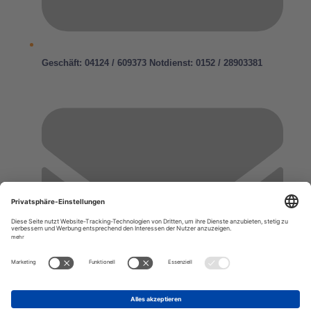
Geschäft: 04124 / 609373 Notdienst: 0152 / 28903381